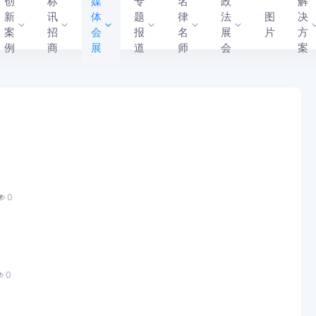
创
标
媒
专
名
政
解
新
讯
体
题
律
法
图
决
案
招
会
报
名
展
片
方
例
商
展
道
师
会
案
0
0