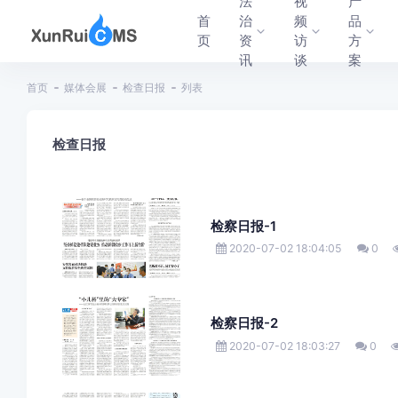
法
视
产
首
治
频
品
页
资
访
方
讯
谈
案
首页
媒体会展
检查日报
列表
检查日报
检察日报-1
2020-07-02 18:04:05
0
检察日报-2
2020-07-02 18:03:27
0