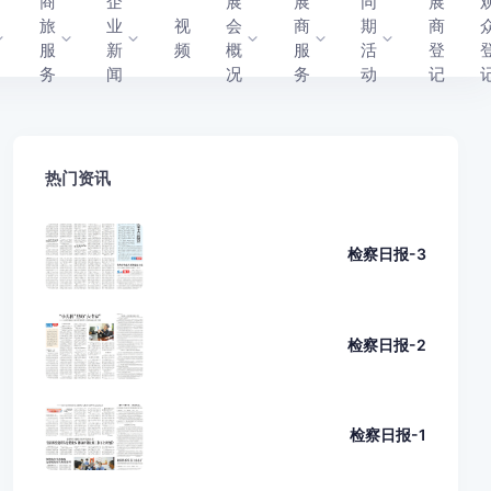
商
企
展
展
同
展
旅
业
视
会
商
期
商
服
新
频
概
服
活
登
务
闻
况
务
动
记
热门资讯
检察日报-3
检察日报-2
检察日报-1