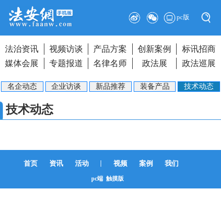
pc版
法治资讯
视频访谈
产品方案
创新案例
标讯招商
媒体会展
专题报道
名律名师
政法展
政法巡展
名企动态
企业访谈
新品推荐
装备产品
技术动态
技术动态
|
首页
资讯
活动
视频
案例
我们
pc端
触摸版