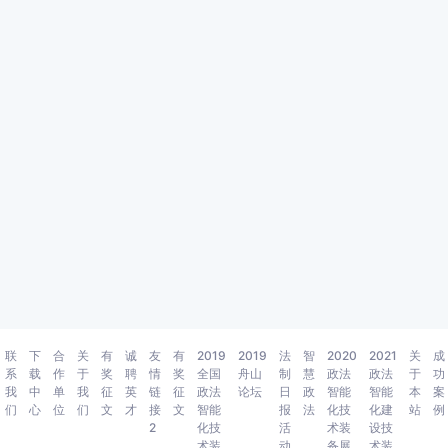
联
下
合
关
有
诚
友
有
2019
2019
法
智
2020
2021
关
成
系
载
作
于
奖
聘
情
奖
全国
舟山
制
慧
政法
政法
于
功
我
中
单
我
征
英
链
征
政法
论坛
日
政
智能
智能
本
案
们
心
位
们
文
才
接
文
智能
报
法
化技
化建
站
例
2
化技
活
术装
设技
术装
动
备展
术装