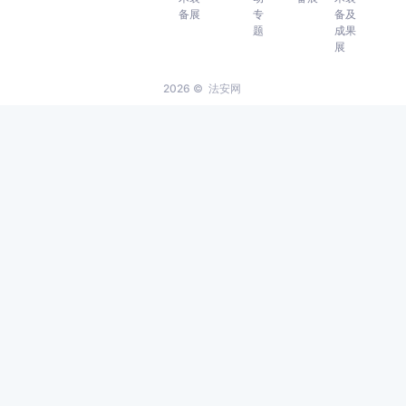
备展
专
备及
题
成果
展
2026 ©
法安网