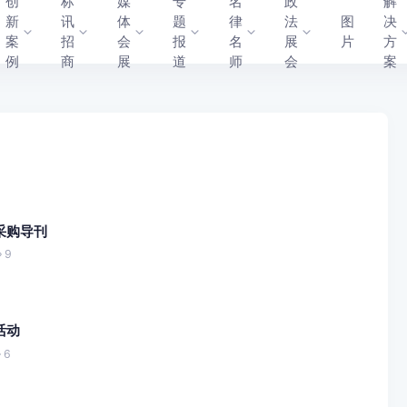
创
标
媒
专
名
政
解
新
讯
体
题
律
法
图
决
案
招
会
报
名
展
片
方
例
商
展
道
师
会
案
采购导刊
9
活动
6