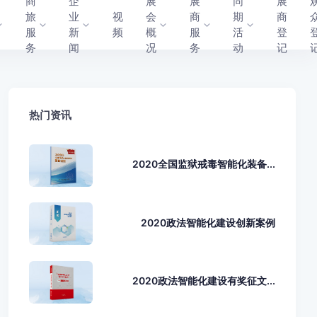
商
企
展
展
同
展
旅
业
视
会
商
期
商
服
新
频
概
服
活
登
务
闻
况
务
动
记
热门资讯
2020全国监狱戒毒智能化装备...
2020政法智能化建设创新案例
2020政法智能化建设有奖征文...