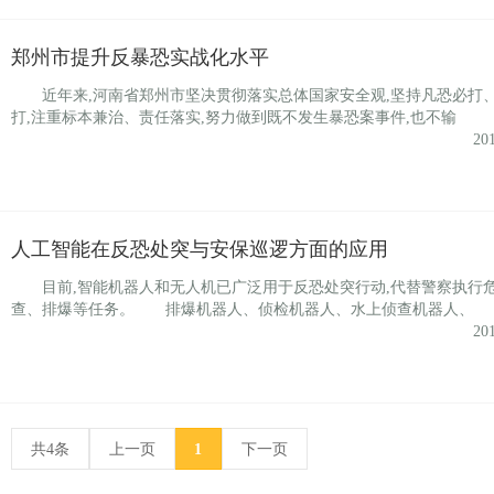
郑州市提升反暴恐实战化水平
近年来,河南省郑州市坚决贯彻落实总体国家安全观,坚持凡恐必打
打,注重标本兼治、责任落实,努力做到既不发生暴恐案事件,也不输
20
人工智能在反恐处突与安保巡逻方面的应用
目前,智能机器人和无人机已广泛用于反恐处突行动,代替警察执行
查、排爆等任务。 排爆机器人、侦检机器人、水上侦查机器人、
20
共4条
上一页
1
下一页