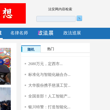
法安网内容检索
道
名律名师
政法巡展
热门
随机
2680万元，定西市...
标准化与智能化融合办...
水平
大华股份携手慈溪工贸...
全国首部！人工智能产...
银川特警：打造智能化...