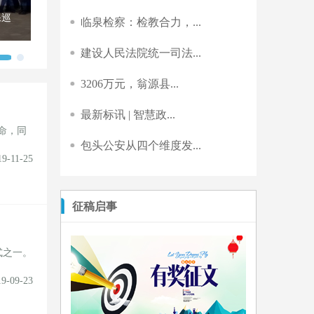
保巡
临泉检察：检教合力，...
建设人民法院统一司法...
3206万元，翁源县...
最新标讯 | 智慧政...
命，同
包头公安从四个维度发...
19-11-25
征稿启事
式之一。
19-09-23