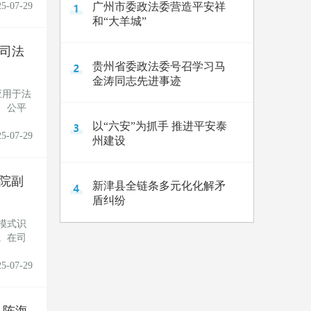
25-07-29
广州市委政法委营造平安祥
和“大羊城”
司法
贵州省委政法委号召学习马
金涛同志先进事迹
应用于法
、公平
以“六安”为抓手 推进平安泰
25-07-29
州建设
究院副
新津县全链条多元化化解矛
盾纠纷
模式识
。在司
25-07-29