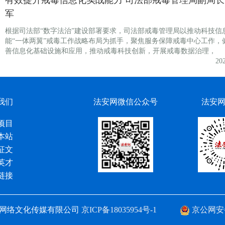
有效提升戒毒信息化实战能力 司法部戒毒管理局副局长
军
根据司法部“数字法治”建设部署要求，司法部戒毒管理局以推动科技信
能“一体两翼”戒毒工作战略布局为抓手，聚焦服务保障戒毒中心工作，
善信息化基础设施和应用，推动戒毒科技创新，开展戒毒数据治理，
20
我们
法安网微信公众号
法安
项目
本站
征文
英才
链接
网络文化传媒有限公司
京ICP备18035954号-1
京公网安备 