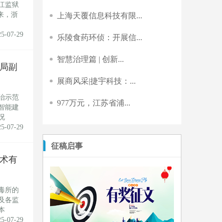
江监狱
来，浙
上海天覆信息科技有限...
25-07-29
乐陵食药环侦：开展信...
智慧治理篇 | 创新...
局副
展商风采|捷宇科技：...
治示范
977万元，江苏省浦...
智能建
况
25-07-29
征稿启事
术有
毒所的
及各监
本
25-07-29