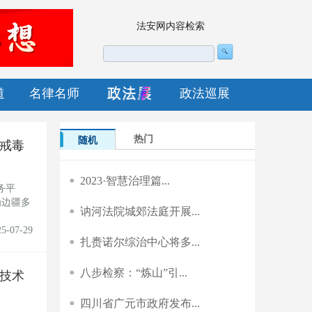
法安网内容检索
道
名律名师
政法巡展
热门
随机
戒毒
2023·智慧治理篇...
务平
为边疆多
讷河法院城郊法庭开展...
25-07-29
扎赉诺尔综治中心将多...
八步检察：“炼山”引...
技术
四川省广元市政府发布...