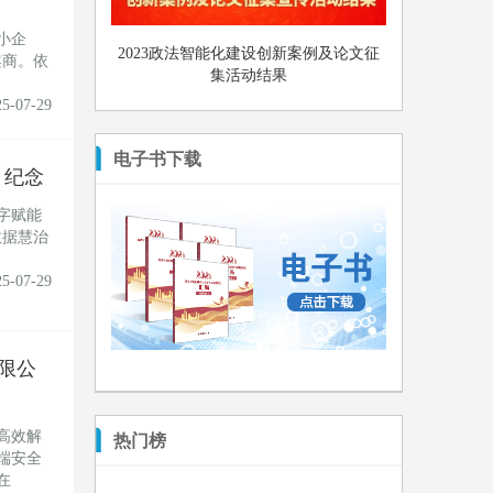
小企
2023政法智能化建设创新案例及论文征
案商。依
集活动结果
25-07-29
电子书下载
 纪念
数字赋能
数据慧治
25-07-29
限公
高效解
热门榜
端安全
在