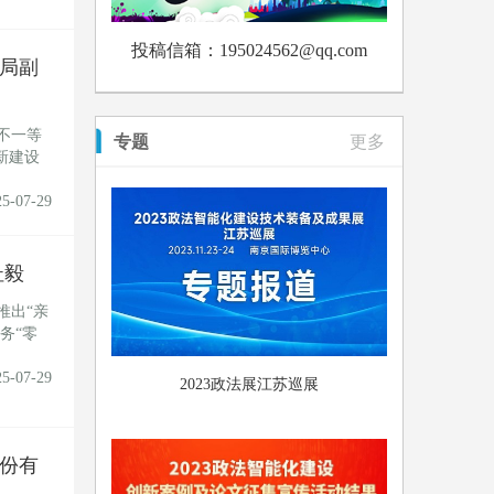
投稿信箱：195024562@qq.com
局副
不一等
专题
更多
新建设
25-07-29
杜毅
推出“亲
务“零
25-07-29
2023政法展江苏巡展
份有