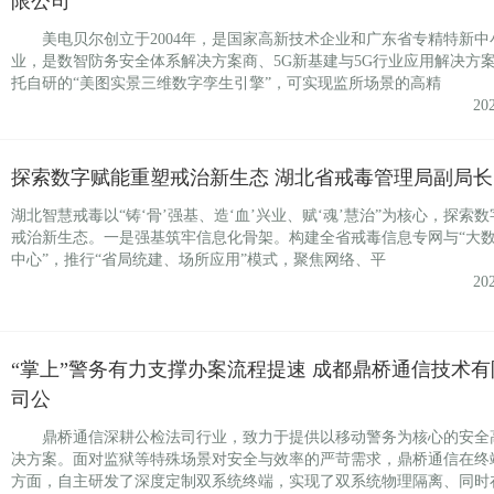
限公司
美电贝尔创立于2004年，是国家高新技术企业和广东省专精特新中
业，是数智防务安全体系解决方案商、5G新基建与5G行业应用解决方
托自研的“美图实景三维数字孪生引擎”，可实现监所场景的高精
20
探索数字赋能重塑戒治新生态 湖北省戒毒管理局副局长
湖北智慧戒毒以“铸‘骨’强基、造‘血’兴业、赋‘魂’慧治”为核心，探索
戒治新生态。一是强基筑牢信息化骨架。构建全省戒毒信息专网与“大
中心”，推行“省局统建、场所应用”模式，聚焦网络、平
20
“掌上”警务有力支撑办案流程提速 成都鼎桥通信技术有
司公
鼎桥通信深耕公检法司行业，致力于提供以移动警务为核心的安全
决方案。面对监狱等特殊场景对安全与效率的严苛需求，鼎桥通信在终
方面，自主研发了深度定制双系统终端，实现了双系统物理隔离、同时