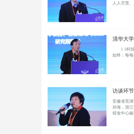
人人尽责、
清华大学
1 1科技
始终：每每
访谈环节
安徽省芜湖
孙海，浙江
研发中心秘