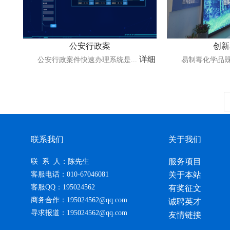
公安行政案
创新
详细
公安行政案件快速办理系统是...
易制毒化学品既是
联系我们
关于我们
服务项目
联 系 人：陈先生
客服电话：010-67046081
关于本站
客服QQ：195024562
有奖征文
商务合作：195024562@qq.com
诚聘英才
寻求报道：195024562@qq.com
友情链接