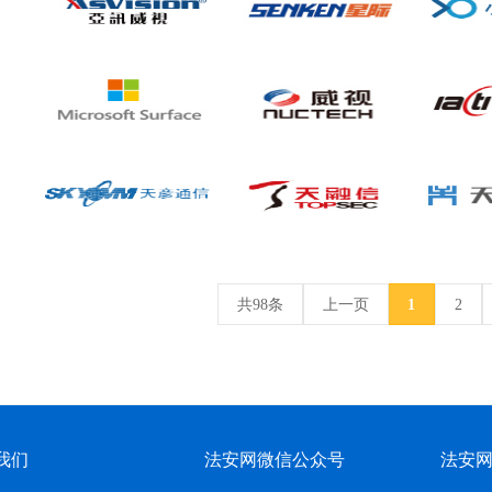
共98条
上一页
1
2
我们
法安网微信公众号
法安