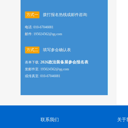
方式一
拨打报名热线或邮件咨询:
电话: 010-67046081
邮件: 195024562@qq.com
方式二
填写参会确认表
2026政法装备展参会报名表
表单下载:
发邮件至: 195024562@qq.com
或传真至: 010-67046081
联系我们
关于