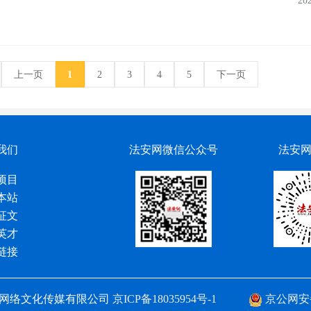
20
上一页
1
2
3
4
5
下一页
我们
法安网微信公众号
法安
项目
本站
征文
英才
链接
网络文化传媒有限公司
京ICP备18035954号-1
京公网安备 