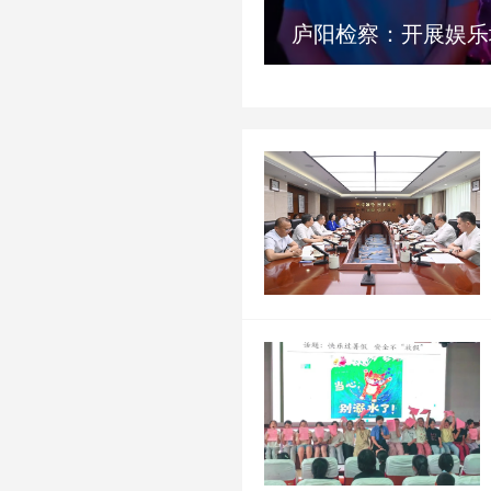
无为市检察院：创
最高检：以高质效检察履职协
矫...
同推进反腐败斗...