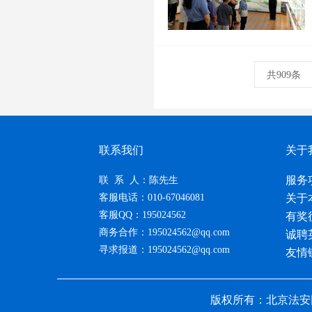
共909条
联系我们
关于
服务
联 系 人：陈先生
客服电话：010-67046081
关于
客服QQ：195024562
有奖
商务合作：195024562@qq.com
诚聘
寻求报道：195024562@qq.com
友情
版权所有：北京法安