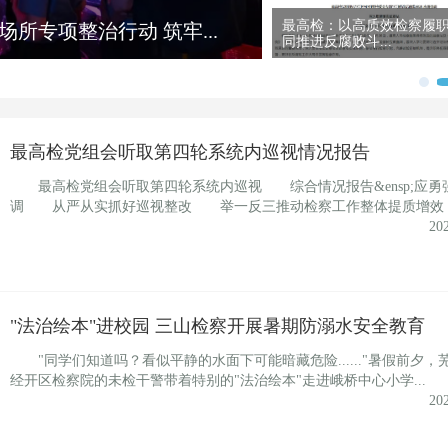
新数字监督模式破解社区
永福县开展"六一"特别活动
筑未成年人...
最高检党组会听取第四轮系统内巡视情况报告
最高检党组会听取第四轮系统内巡视 综合情况报告&ensp;应勇
调 从严从实抓好巡视整改 举一反三推动检察工作整体提质增效 
20
"法治绘本"进校园 三山检察开展暑期防溺水安全教育
"同学们知道吗？看似平静的水面下可能暗藏危险......"暑假前夕，
经开区检察院的未检干警带着特别的"法治绘本"走进峨桥中心小学...
20