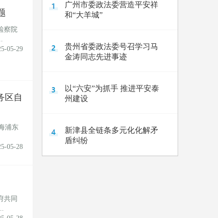
广州市委政法委营造平安祥
题
和“大羊城”
检察院
.
贵州省委政法委号召学习马
25-05-29
金涛同志先进事迹
以“六安”为抓手 推进平安泰
务区自
州建设
海浦东
新津县全链条多元化化解矛
.
盾纠纷
25-05-28
府共同
.