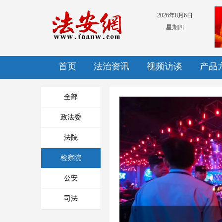
2026年8月6日
星期四
首页
法治资讯
视频访谈
产品
全部
政法委
法院
九华山风景区检察院成立"沐
检察院
童·九子"工作...
公安
司法