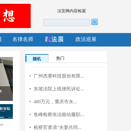
法安网内容检索
道
名律名师
政法巡展
热门
随机
广州杰赛科技股份有限...
东坡法院上线便民诉讼...
域检
480万元，重庆市永...
鱼峰检察依法能动履职...
检察官查清“夫妻共同...