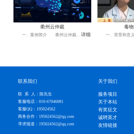
衢州云仲裁
毒物
详细
一、案例简介 衢州云仲裁...
一、背景和意义 
联系我们
关于我们
服务项目
联 系 人：陈先生
客服电话：010-67046081
关于本站
客服QQ：195024562
有奖征文
商务合作：195024562@qq.com
诚聘英才
寻求报道：195024562@qq.com
友情链接