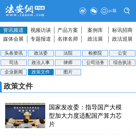
pc版
资讯频道
视频访谈
产品方案
案例库
标讯招商
媒体会展
专题报道
名律名师
政法展
政法巡展
头条资讯
政法委
法院
检察院
公安
司法
政法人事
律师
公司法务
综合执法
企业新闻
政策文件
图片
政策文件
国家发改委：指导国产大模
型加大力度适配国产算力芯
片