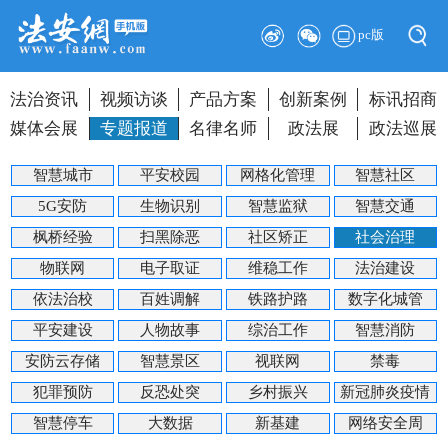
pc版
法治资讯
视频访谈
产品方案
创新案例
标讯招商
媒体会展
专题报道
名律名师
政法展
政法巡展
智慧城市
平安校园
网格化管理
智慧社区
5G安防
生物识别
智慧监狱
智慧交通
枫桥经验
扫黑除恶
社区矫正
社会治理
物联网
电子取证
维稳工作
法治建设
依法治校
百姓调解
铁路护路
数字化城管
平安建设
人物故事
综治工作
智慧消防
安防云存储
智慧景区
视联网
禁毒
犯罪预防
反恐处突
乡村振兴
新冠肺炎疫情
智慧停车
大数据
新基建
网络安全周