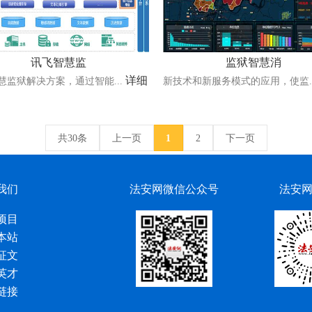
讯飞智慧监
监狱智慧消
详细
慧监狱解决方案，通过智能...
新技术和新服务模式的应用，使监..
共30条
上一页
1
2
下一页
我们
法安网微信公众号
法安
项目
本站
征文
英才
链接