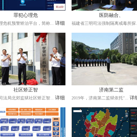
罪犯心理危
医防融合、
详细
理危机预警矫治平台，简称...
福建省三明司法强制隔离戒毒所探..
社区矫正智
济南第二监
详细
详
司法局北郊监狱社区矫正智...
2019年，济南第二监狱依托“...