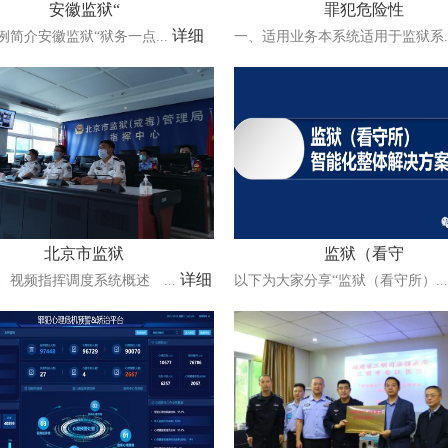
安徽监狱“
罪犯危险性
详细
例简介安徽监狱“狱务一点...
一、适用业务本系统适用于监狱系..
北京市监狱
监狱（看守
详细
频指挥调度系统概述 ...
以下为大家分享“监狱（看守所）..