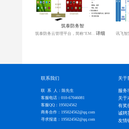
筑泰防务智
详细
筑泰防务云管理平台，简称“EM...
讯飞智
联系我们
关于
服务
联 系 人：陈先生
客服电话：010-67046081
关于
客服QQ：195024562
有奖
商务合作：195024562@qq.com
诚聘
寻求报道：195024562@qq.com
友情