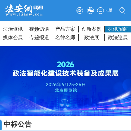
pc版
法治资讯
视频访谈
产品方案
创新案例
标讯招商
媒体会展
专题报道
名律名师
政法展
政法巡展
中标公告