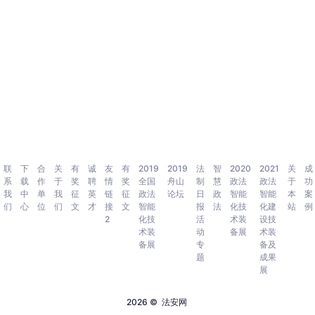
联
下
合
关
有
诚
友
有
2019
2019
法
智
2020
2021
关
成
系
载
作
于
奖
聘
情
奖
全国
舟山
制
慧
政法
政法
于
功
我
中
单
我
征
英
链
征
政法
论坛
日
政
智能
智能
本
案
们
心
位
们
文
才
接
文
智能
报
法
化技
化建
站
例
2
化技
活
术装
设技
术装
动
备展
术装
备展
专
备及
题
成果
展
2026 ©
法安网