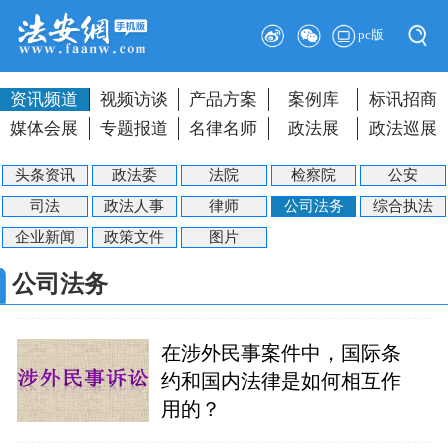
pc版
资讯频道
视频访谈
产品方案
案例库
标讯招商
媒体会展
专题报道
名律名师
政法展
政法巡展
头条资讯
政法委
法院
检察院
公安
司法
政法人事
律师
公司法务
综合执法
企业新闻
政策文件
图片
公司法务
在涉外民事案件中，国际条
约和国内法律是如何相互作
用的？