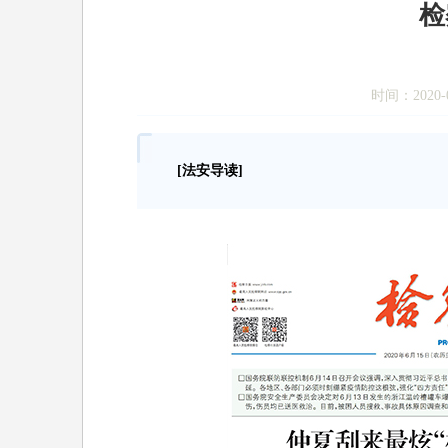
检
时间：2020-0
[法安导读]