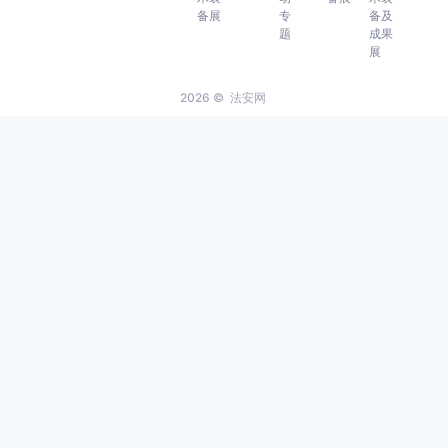
备展
专
备及
题
成果
展
2026 ©
法安网