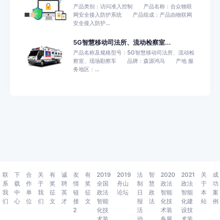
产品类别：访问准入控制 产品名称：合众物联
网安全接入防护系统 产品组成：产品由物联网
安全接入防护...
5G智慧移动司法所、流动检察室...
产品名称及规格型号：5G智慧移动司法所、流动检
察室、现场勘察车 品牌：森源鸿马 产地 服
务地区：...
联
下
合
关
有
诚
友
有
2019
2019
法
智
2020
2021
关
成
系
载
作
于
奖
聘
情
奖
全国
舟山
制
慧
政法
政法
于
功
我
中
单
我
征
英
链
征
政法
论坛
日
政
智能
智能
本
案
们
心
位
们
文
才
接
文
智能
报
法
化技
化建
站
例
2
化技
活
术装
设技
术装
动
备展
术装