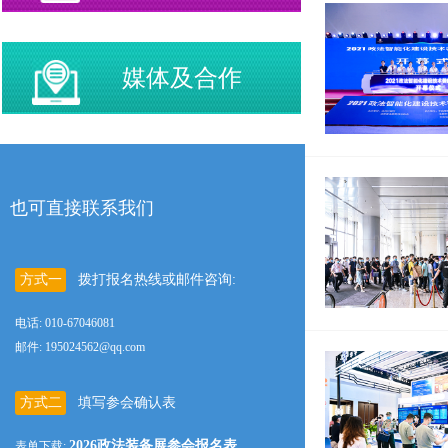
媒体及合作
也可直接联系我们
方式一
拨打报名热线或邮件咨询:
电话: 010-67046081
邮件: 195024562@qq.com
方式二
填写参会确认表
2026政法装备展参会报名表
表单下载: