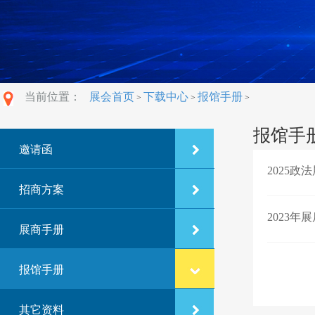
当前位置：
展会首页
下载中心
报馆手册
>
>
>
报馆手
邀请函
2025
招商方案
2023年
展商手册
报馆手册
其它资料