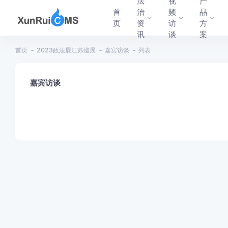
法
视
产
首
治
频
品
页
资
访
方
讯
谈
案
首页
2023政法展江苏巡展
嘉宾访谈
列表
嘉宾访谈