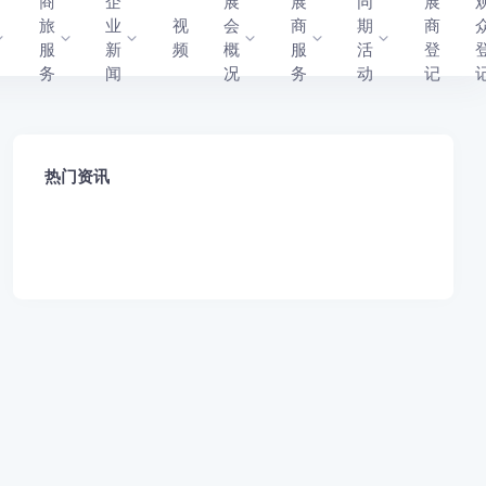
商
企
展
展
同
展
旅
业
视
会
商
期
商
服
新
频
概
服
活
登
务
闻
况
务
动
记
热门资讯