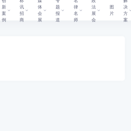
创
标
媒
专
名
政
解
新
讯
体
题
律
法
图
决
案
招
会
报
名
展
片
方
例
商
展
道
师
会
案