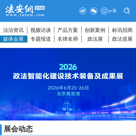
pc版
法治资讯
视频访谈
产品方案
创新案例
标讯招商
媒体会展
专题报道
名律名师
政法展
政法巡展
展会动态