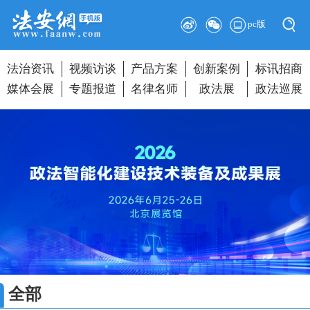
pc版
法治资讯
视频访谈
产品方案
创新案例
标讯招商
媒体会展
专题报道
名律名师
政法展
政法巡展
全部