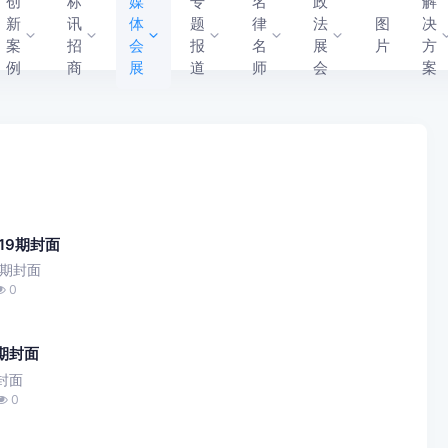
创
标
媒
专
名
政
解
新
讯
体
题
律
法
图
决
案
招
会
报
名
展
片
方
例
商
展
道
师
会
案
19期封面
9期封面
0
期封面
封面
0