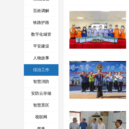
百姓调解
铁路护路
数字化城管
平安建设
人物故事
综治工作
智慧消防
安防云存储
智慧景区
视联网
禁毒