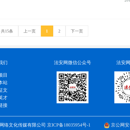
20
共15条
上一页
1
2
下一页
我们
法安网微信公众号
法安
项目
本站
征文
英才
链接
网络文化传媒有限公司
京ICP备18035954号-1
京公网安备 