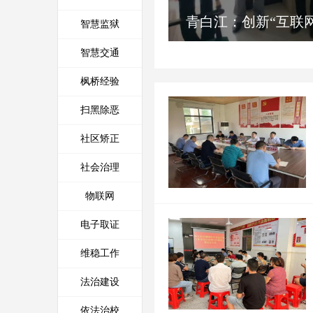
柘城：群防群治+智能防控 构
建好规范化智慧型综
智慧监狱
筑乡村治安防...
智慧交通
枫桥经验
扫黑除恶
社区矫正
社会治理
物联网
电子取证
维稳工作
法治建设
依法治校