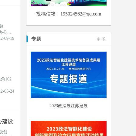
投稿信箱：195024562@qq.com
御
...
22-09-19
专题
更多
102
.
22-05-24
2023政法展江苏巡展
心建设
极创