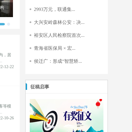
况明
龙游：标本兼治 引导规范信访
2993万元，联通集...
大兴安岭森林公安：决...
裕安区人民检察院首次...
青海省医保局 × 宏...
内，居
.
侯迁广：形成“智慧矫...
22-12-22
征稿启事
客等模
.
22-10-26