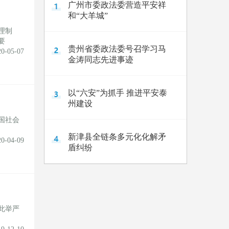
广州市委政法委营造平安祥
和“大羊城”
理制
要
贵州省委政法委号召学习马
20-05-07
金涛同志先进事迹
以“六安”为抓手 推进平安泰
州建设
国社会
新津县全链条多元化化解矛
20-04-09
盾纠纷
此举严