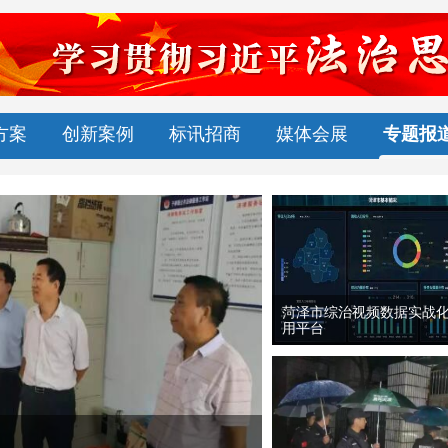
方案
创新案例
标讯招商
媒体会展
专题报
综治信息化平台＋雪亮工
精耕大连“智治...