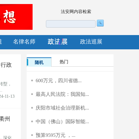
法安网内容检索
道
名律名师
政法巡展
热门
随机
合行政
600万元，四川省德...
转型，
.
最高人民法院：我国知...
24-11-13
庆阳市域社会治理新机...
衢州
中国（佛山）国际智能...
预算9595万元 ，...
，深化