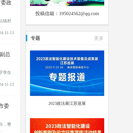
市委政
投稿信箱：195024562@qq.com
以镇村
.
24-11-13
专题
更多
副总
字孪生
.
24-11-13
2023政法展江苏巡展
市委
台，整
.