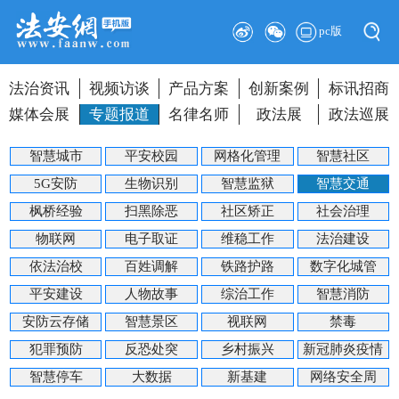
pc版
法治资讯
视频访谈
产品方案
创新案例
标讯招商
媒体会展
专题报道
名律名师
政法展
政法巡展
智慧城市
平安校园
网格化管理
智慧社区
5G安防
生物识别
智慧监狱
智慧交通
枫桥经验
扫黑除恶
社区矫正
社会治理
物联网
电子取证
维稳工作
法治建设
依法治校
百姓调解
铁路护路
数字化城管
平安建设
人物故事
综治工作
智慧消防
安防云存储
智慧景区
视联网
禁毒
犯罪预防
反恐处突
乡村振兴
新冠肺炎疫情
智慧停车
大数据
新基建
网络安全周