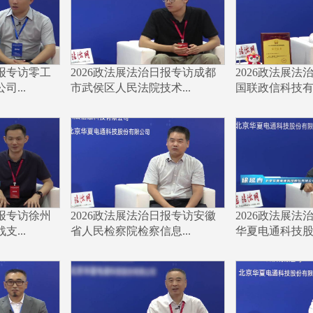
日报专访零工
2026政法展法治日报专访成都
2026政法展法
...
市武侯区人民法院技术...
国联政信科技有限
日报专访徐州
2026政法展法治日报专访安徽
2026政法展法
...
省人民检察院检察信息...
华夏电通科技股份