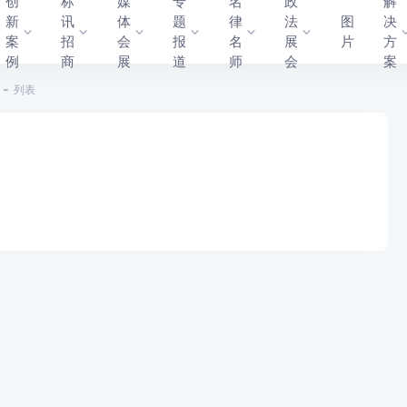
创
标
媒
专
名
政
解
新
讯
体
题
律
法
图
决
案
招
会
报
名
展
片
方
例
商
展
道
师
会
案
列表