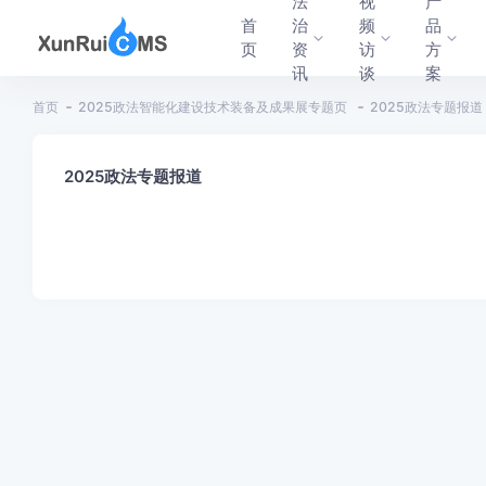
法
视
产
首
治
频
品
页
资
访
方
讯
谈
案
首页
2025政法智能化建设技术装备及成果展专题页
2025政法专题报道
2025政法专题报道