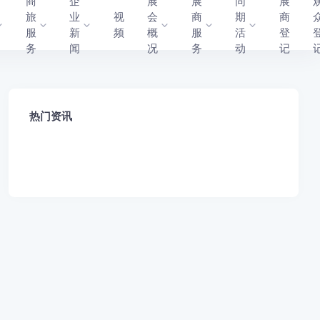
商
企
展
展
同
展
旅
业
视
会
商
期
商
服
新
频
概
服
活
登
务
闻
况
务
动
记
热门资讯