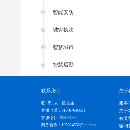
智能安防
城管执法
智慧城市
智慧后勤
联系我们
关于
服务
联 系 人：陈先生
客服电话：010-67046081
关于
客服QQ：195024562
有奖
商务合作：195024562@qq.com
诚聘