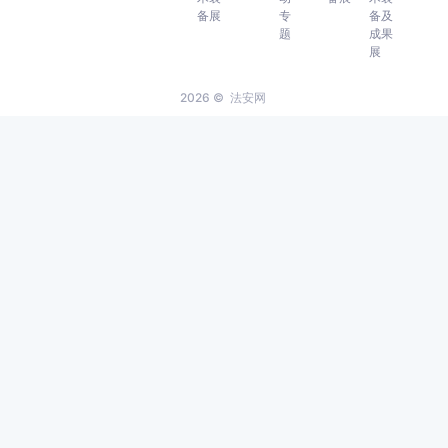
备展
专
备及
题
成果
展
2026 ©
法安网