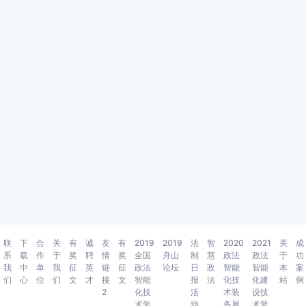
联
下
合
关
有
诚
友
有
2019
2019
法
智
2020
2021
关
成
系
载
作
于
奖
聘
情
奖
全国
舟山
制
慧
政法
政法
于
功
我
中
单
我
征
英
链
征
政法
论坛
日
政
智能
智能
本
案
们
心
位
们
文
才
接
文
智能
报
法
化技
化建
站
例
2
化技
活
术装
设技
术装
动
备展
术装