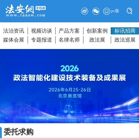
pc版
法治资讯
视频访谈
产品方案
创新案例
标讯招商
媒体会展
专题报道
名律名师
政法展
政法巡展
委托求购