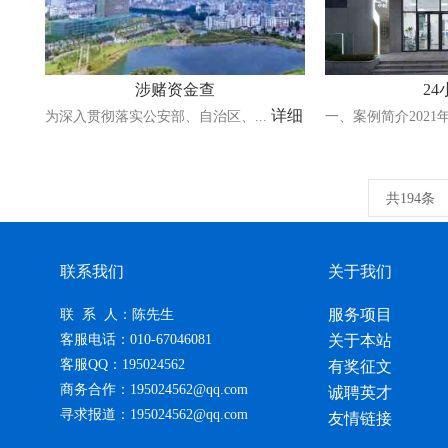
涉赌资金查
2
详细
为深入贯彻落实公安部、自治区、...
一、案例简介2021年
共194条
联系我们
关于我们
服务项目
联 系 人：陈先生
客服电话：010-67046081
关于本站
客服QQ：195024562
有奖征文
商务合作：195024562@qq.com
诚聘英才
寻求报道：195024562@qq.com
友情链接