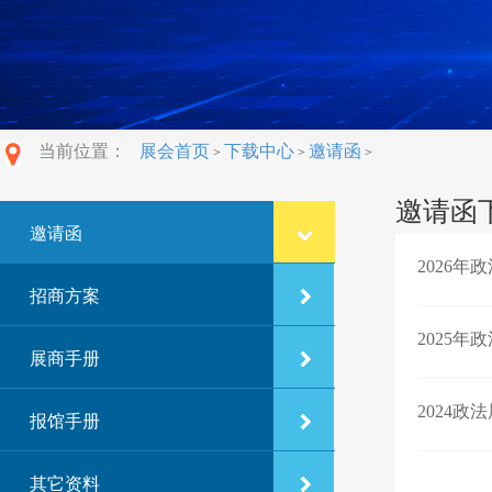
当前位置：
展会首页
下载中心
邀请函
>
>
>
邀请函
邀请函
2026年
招商方案
2025年
展商手册
2024政
报馆手册
其它资料