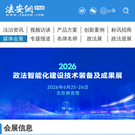
pc版
法治资讯
视频访谈
产品方案
创新案例
标讯招商
媒体会展
专题报道
名律名师
政法展
政法巡展
会展信息