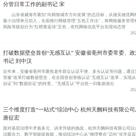
分管日常工作的副书记 宋
山东省威海市紧扣“向精致城市方向发展”的总目标，从做实做优网
最小治理单元切入，全面推行网格管理“五色工作法”，将网格服务管理
风险等级划分为“红橙黄蓝绿”五色，依托网格信息平台实现动态管
20
打破数据壁垒首创“无感互认” 安徽省亳州市委常委、政
书记 刘中汉
近年来，安徽省亳州市聚焦老年群众认证不便、多头认证等问题，通过
管服”改革打破数据壁垒，在全国首创资格认证“无感互认”改革，实现从
自证”到“数据佐证”的转变。“无感互认”平台统一归集旅游出
20
三个维度打造“一站式”综治中心 杭州天阙科技有限公司
唐征宏
面对基层治理中矛盾多元、诉求升级的挑战，杭州天阙科技有限公司以
治聚合力、数字智能提效能，推动综治中心从“物理整合”迈向“化学反应