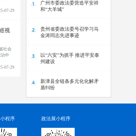
广州市委政法委营造平安祥
和“大羊城”
25-07-29
贵州省委政法委号召学习马
巡视
金涛同志先进事迹
省社会
以“六安”为抓手 推进平安泰
综治中
州建设
25-07-29
新津县全链条多元化化解矛
盾纠纷
网小程序
政法展小程序