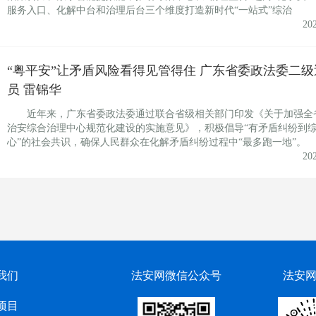
服务入口、化解中台和治理后台三个维度打造新时代“一站式”综治
20
“粤平安”让矛盾风险看得见管得住 广东省委政法委二级
员 雷锦华
近年来，广东省委政法委通过联合省级相关部门印发《关于加强全
治安综合治理中心规范化建设的实施意见》，积极倡导“有矛盾纠纷到
心”的社会共识，确保人民群众在化解矛盾纠纷过程中“最多跑一地”。
20
我们
法安网微信公众号
法安
项目