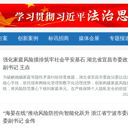
方案
创新案例
标讯招商
媒体会展
专题报
强化家庭风险摸排筑牢社会平安基石 湖北省宜昌市委政
副书记 王垚
为破解婚姻家庭等隐性矛盾纠纷排查难题，湖北省宜昌市委政法委以信
核心手段，依托现有网格化管理和数字化治理优势，创新构建家庭风险
统，将风险防范重心下移到家庭单元。在严格保障个人隐私安全的前提
20
“海晏在线”推动风险防控向智能化跃升 浙江省宁波市委
委副书记 金伟