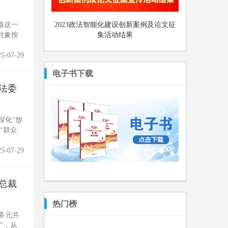
格这一
2023政法智能化建设创新案例及论文征
对象按
集活动结果
25-07-29
电子书下载
法委
深化“放
“群众
25-07-29
总裁
热门榜
多元共
”，从