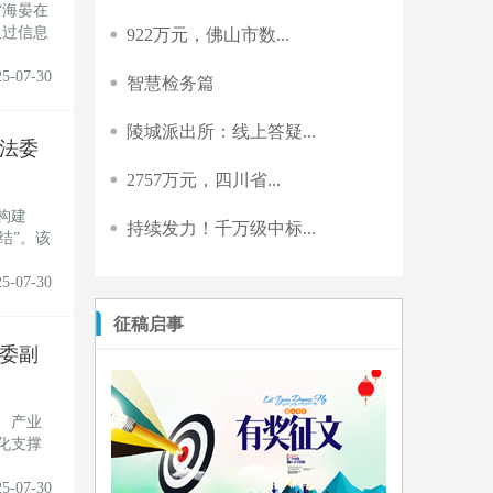
“海晏在
通过信息
922万元，佛山市数...
25-07-30
智慧检务篇
陵城派出所：线上答疑...
法委
2757万元，四川省...
构建
持续发力！千万级中标...
结”。该
25-07-30
征稿启事
委副
、产业
化支撑
25-07-30