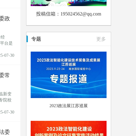
投稿信箱：195024562@qq.com
委政
桥经
专题
更多
该平台是
25-07-30
委常
临新变
专院校
2023政法展江苏巡展
25-07-30
法委