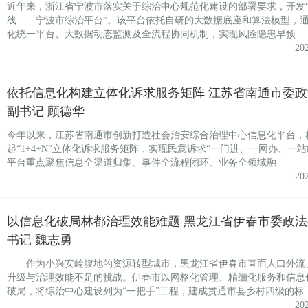
近年来，浙江省宁波市落实关于综治中心规范化建设的部署要求，开发
线——宁波市综治平台”。该平台依托自研的大数据底座和算法模型，
化统一平台、大数据动态监测及全流程协同机制，实现风险隐患早预
20
依托信息化构建立体化诉求服务矩阵 江苏省南通市委政
副书记 顾德华
今年以来，江苏省南通市创新打造社会治安综合治理中心信息化平台，
起“1+4+N”立体化诉求服务矩阵，实现民意诉求“一门进、一网办、一站
平台重点聚焦信息全渠道归集、事件全流程闭环、业务全领域融
20
以信息化破局林都治理效能难题 黑龙江省伊春市委政法
书记 魏志勇
作为小兴安岭腹地的资源转型城市，黑龙江省伊春市直面人口外流
升级与治理效能不足的挑战。伊春市以网格化管理、精细化服务和信息
破局，将综治中心建设列为“一把手”工程，建成贯通市县乡村四级的标
20