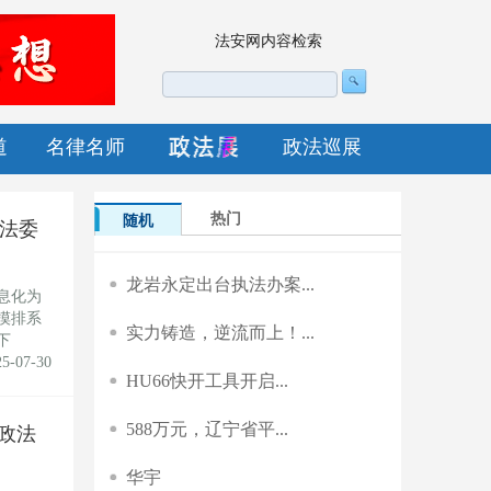
法安网内容检索
道
名律名师
政法巡展
热门
随机
法委
龙岩永定出台执法办案...
息化为
摸排系
实力铸造，逆流而上！...
下
25-07-30
HU66快开工具开启...
588万元，辽宁省平...
政法
华宇