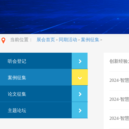
当前位置：
展会首页
同期活动
案例征集
>
>
>
听会登记
创新经验
案例征集
2024·
论文征集
2024·
主题论坛
2024·