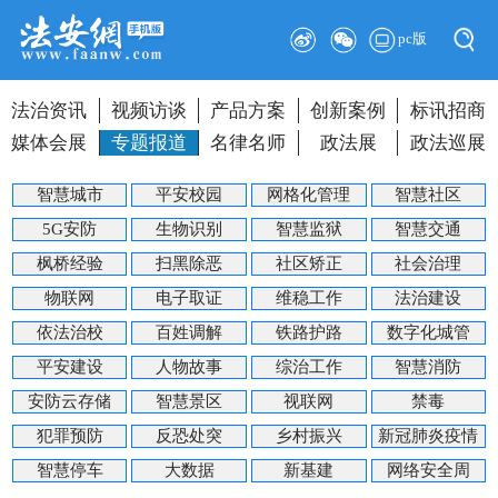
pc版
法治资讯
视频访谈
产品方案
创新案例
标讯招商
媒体会展
专题报道
名律名师
政法展
政法巡展
智慧城市
平安校园
网格化管理
智慧社区
5G安防
生物识别
智慧监狱
智慧交通
枫桥经验
扫黑除恶
社区矫正
社会治理
物联网
电子取证
维稳工作
法治建设
依法治校
百姓调解
铁路护路
数字化城管
平安建设
人物故事
综治工作
智慧消防
安防云存储
智慧景区
视联网
禁毒
犯罪预防
反恐处突
乡村振兴
新冠肺炎疫情
智慧停车
大数据
新基建
网络安全周