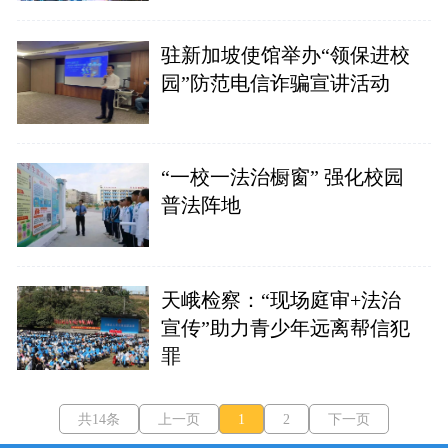
驻新加坡使馆举办“领保进校
园”防范电信诈骗宣讲活动
“一校一法治橱窗” 强化校园
普法阵地
天峨检察：“现场庭审+法治
宣传”助力青少年远离帮信犯
罪
共14条
上一页
1
2
下一页