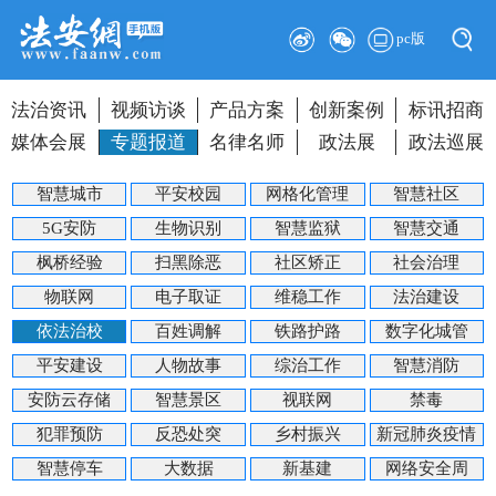
pc版
法治资讯
视频访谈
产品方案
创新案例
标讯招商
媒体会展
专题报道
名律名师
政法展
政法巡展
智慧城市
平安校园
网格化管理
智慧社区
5G安防
生物识别
智慧监狱
智慧交通
枫桥经验
扫黑除恶
社区矫正
社会治理
物联网
电子取证
维稳工作
法治建设
依法治校
百姓调解
铁路护路
数字化城管
平安建设
人物故事
综治工作
智慧消防
安防云存储
智慧景区
视联网
禁毒
犯罪预防
反恐处突
乡村振兴
新冠肺炎疫情
智慧停车
大数据
新基建
网络安全周