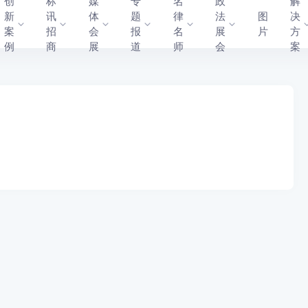
创
标
媒
专
名
政
解
新
讯
体
题
律
法
图
决
案
招
会
报
名
展
片
方
例
商
展
道
师
会
案