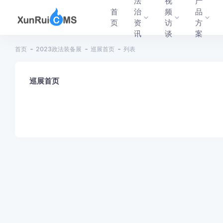
法
视
产
首
治
频
品
页
资
访
方
讯
谈
案
首页
2023政法装备展
巡展首页
列表
巡展首页