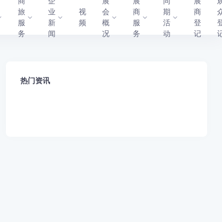
商
企
展
展
同
展
旅
业
视
会
商
期
商
服
新
频
概
服
活
登
务
闻
况
务
动
记
热门资讯