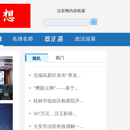
法安网内容检索
道
名律名师
政法巡展
热门
随机
无锡高新区发布“养龙...
“鹰眼云网”——基于...
模式
桂林市临桂区检察院开...
307万元，汉王影研...
大安市法院有效调解一...