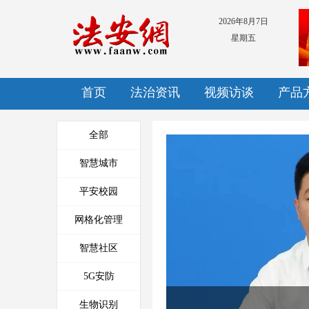
2026年8月7日
星期五
首页
法治资讯
视频访谈
产品
全部
智慧城市
平安校园
30处远程喊话系统、800个监
网格化管理
控摄像头…...
智慧社区
5G安防
生物识别