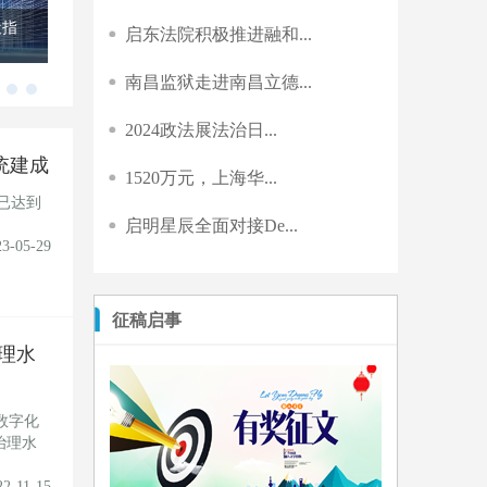
案例
覆盖率已达90%！全国规模最大的城市桥梁..
启东法院积极推进融和...
南昌监狱走进南昌立德...
2024政法展法治日...
统建成
1520万元，上海华...
已达到
启明星辰全面对接De...
23-05-29
征稿启事
理水
数字化
治理水
22-11-15