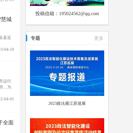
投稿信箱：195024562@qq.com
智慧城
全县近
专题
更多
23-04-10
市运行
用，为
22-04-01
2023政法展江苏巡展
于全面