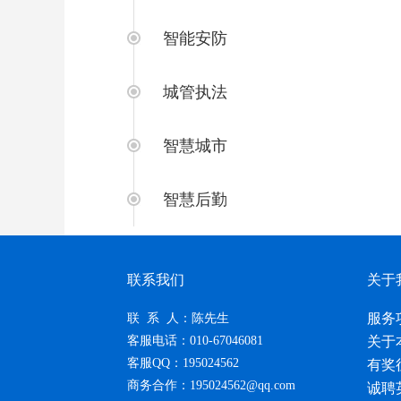
智能安防
城管执法
智慧城市
智慧后勤
联系我们
关于
服务
联 系 人：陈先生
客服电话：010-67046081
关于
客服QQ：195024562
有奖
商务合作：195024562@qq.com
诚聘