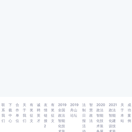
联
下
合
关
有
诚
友
有
2019
2019
法
智
2020
2021
关
成
系
载
作
于
奖
聘
情
奖
全国
舟山
制
慧
政法
政法
于
功
我
中
单
我
征
英
链
征
政法
论坛
日
政
智能
智能
本
案
们
心
位
们
文
才
接
文
智能
报
法
化技
化建
站
例
2
化技
活
术装
设技
术装
动
备展
术装