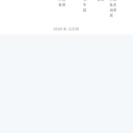
备展
专
备及
题
成果
展
2026 ©
法安网