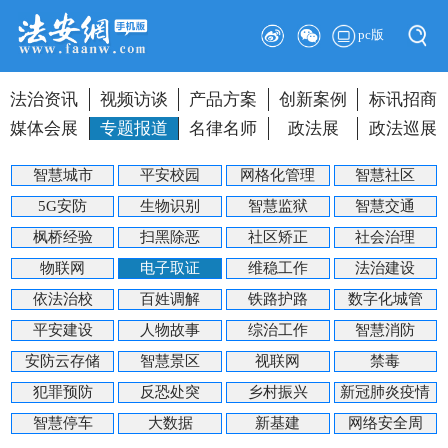
pc版
法治资讯
视频访谈
产品方案
创新案例
标讯招商
媒体会展
专题报道
名律名师
政法展
政法巡展
智慧城市
平安校园
网格化管理
智慧社区
5G安防
生物识别
智慧监狱
智慧交通
枫桥经验
扫黑除恶
社区矫正
社会治理
物联网
电子取证
维稳工作
法治建设
依法治校
百姓调解
铁路护路
数字化城管
平安建设
人物故事
综治工作
智慧消防
安防云存储
智慧景区
视联网
禁毒
犯罪预防
反恐处突
乡村振兴
新冠肺炎疫情
智慧停车
大数据
新基建
网络安全周