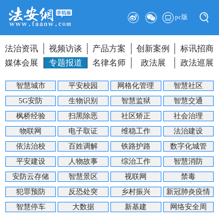
pc版
法治资讯
视频访谈
产品方案
创新案例
标讯招商
媒体会展
专题报道
名律名师
政法展
政法巡展
智慧城市
平安校园
网格化管理
智慧社区
5G安防
生物识别
智慧监狱
智慧交通
枫桥经验
扫黑除恶
社区矫正
社会治理
物联网
电子取证
维稳工作
法治建设
依法治校
百姓调解
铁路护路
数字化城管
平安建设
人物故事
综治工作
智慧消防
安防云存储
智慧景区
视联网
禁毒
犯罪预防
反恐处突
乡村振兴
新冠肺炎疫情
智慧停车
大数据
新基建
网络安全周