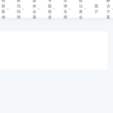
创
标
媒
专
名
政
解
新
讯
体
题
律
法
图
决
案
招
会
报
名
展
片
方
例
商
展
道
师
会
案