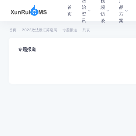
法
视
产
首
治
频
品
页
资
访
方
讯
谈
案
首页
2023政法展江苏巡展
专题报道
列表
专题报道