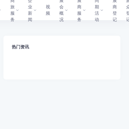
商
企
展
展
同
展
旅
业
视
会
商
期
商
服
新
频
概
服
活
登
务
闻
况
务
动
记
热门资讯