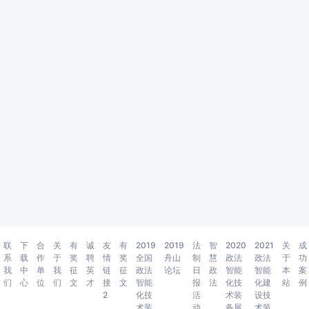
联
下
合
关
有
诚
友
有
2019
2019
法
智
2020
2021
关
成
系
载
作
于
奖
聘
情
奖
全国
舟山
制
慧
政法
政法
于
功
我
中
单
我
征
英
链
征
政法
论坛
日
政
智能
智能
本
案
们
心
位
们
文
才
接
文
智能
报
法
化技
化建
站
例
2
化技
活
术装
设技
术装
动
备展
术装