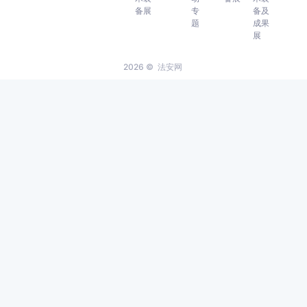
备展
专
备及
题
成果
展
2026 ©
法安网