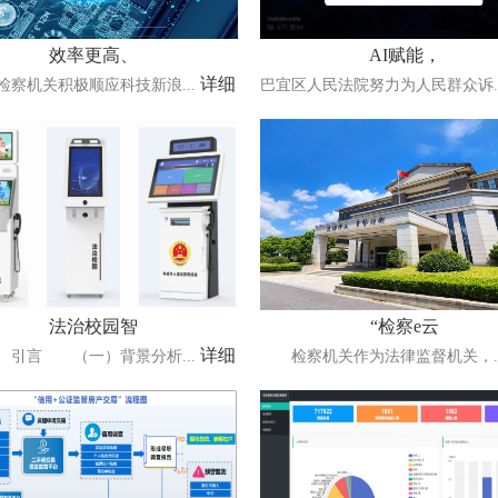
效率更高、
AI赋能，
详细
检察机关积极顺应科技新浪...
巴宜区人民法院努力为人民群众诉..
法治校园智
“检察e云
详细
言 （一）背景分析...
检察机关作为法律监督机关，..