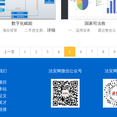
数字化赋能
国家司法救
详细
目背景 二手房交易...
一、适用业务 通过整合公..
上一页
1
2
3
4
5
6
7
8
9
我们
法安网微信公众号
法安
项目
本站
征文
英才
链接