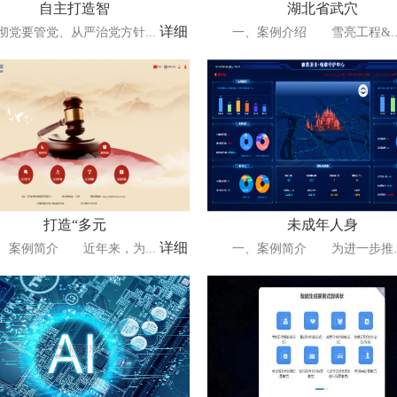
自主打造智
湖北省武穴
详细
要管党、从严治党方针...
一、案例介绍 雪亮工程&..
打造“多元
未成年人身
详细
例简介 近年来，为...
一、案例简介 为进一步推..