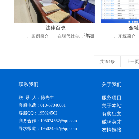
“法律百晓
金融
详细
一、案例简介 在现代社会...
一、系统简介 针
共194条
上一页
联系我们
关于我们
服务项目
联 系 人：陈先生
客服电话：010-67046081
关于本站
客服QQ：195024562
有奖征文
商务合作：195024562@qq.com
诚聘英才
寻求报道：195024562@qq.com
友情链接