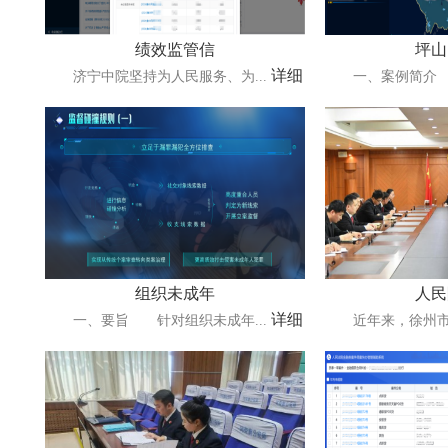
绩效监管信
坪山
详细
济宁中院坚持为人民服务、为...
一、案例简介 坪
组织未成年
人民
详细
一、要旨 针对组织未成年...
近年来，徐州市鼓